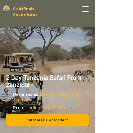
Goldfinch
Adventures
2 Day Tanzania Safari From
Zanzibar
Destinations:
Tarangire, Ngorongoro,
Serengeti
Price:
starting from $1,390
Tourdetails anfordern