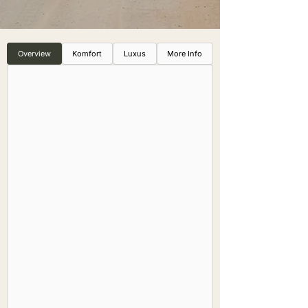
Overview
Komfort
Luxus
More Info