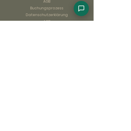
AGB
Buchungsprozess
Datenschutzerklärung
AGB
Contact Us
Phone:
+255 673337026
/
+255 749850586
Email:
info@goldfinch-adventures.com
Address:
P.O Box 14770, Arusha Tanzania.
©2026 by Goldfinch Adventures