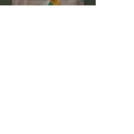
Haben Sie Fragen zu
diesem Safari-
Abenteuer?
Kontaktieren Sie uns noch heute,
wenn Sie an dieser Safari-Tour
interessiert sind und mehr erfahren
möchten. Einer unserer netten
Experten steht Ihnen jederzeit zur
Verfügung, um alle Fragen zu dieser
Tour zu beantworten.