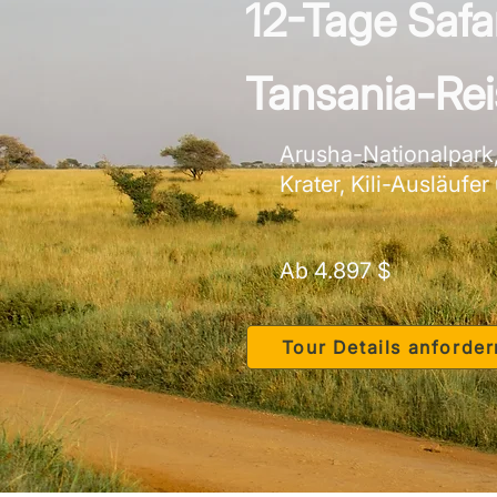
12-Tage Safar
Tansania-Rei
Arusha-Nationalpark,
Krater, Kili-Ausläufe
Ab 4.897 $
Tour Details anforder