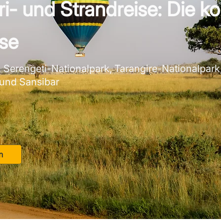
i- und Strandreise: Die k
se
 Serengeti-Nationalpark, Tarangire-Nationalpar
r und Sansibar
n