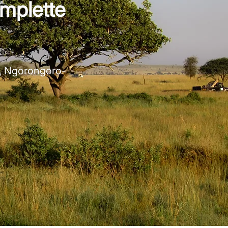
omplette
k, Ngorongoro-