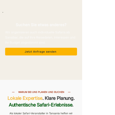
Suchen Sie etwas anderes?
Wir organisieren auch individuelle Safaris ab
Sansibar, die auf Ihre Reisedaten, Interessen und
Ihr Budget abgestimmt sind.
Jetzt Anfrage senden
—
WARUM BEI UNS PLANEN UND BUCHEN
—
Lokale Expertise
. Klare Planung.
Authentische Safari-Erlebnisse
.
Als lokaler Safari-Veranstalter in Tansania helfen wir