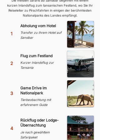
Die meisten Safaris ab Sansibar beginnen mit einem
kurzen Inlandsflug zum tansanischen Festland, wo Sie Ihr
Reiseleiter zu Pirschfahrten in einigen der berühmtesten
Nationalparks des Landes empfängt.
Abholung vom Hotel
Transfer zu Ihrem Hotel auf
1
Sansibar
Flug zum Festland
2
Kurzer Inlandsflug zur
Tansania
Game Drive im
3
Nationalpark
Tierbeobachtung mit
erfahrenem Guide
Rückflug oder Lodge-
Übernachtung
4
Je nach gewähltem
Safaripaket