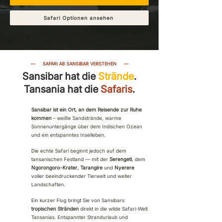
Safari Optionen ansehen
—
SAFARI AB SANSIBAR VERSTEHEN
—
Sansibar hat die
Strände
.
Tansania hat die
Safaris
.
Sansibar ist ein Ort, an dem Reisende zur Ruhe
kommen
– weiße Sandstrände, warme
Sonnenuntergänge über dem Indischen Ozean
und ein entspanntes Inselleben.
Die echte Safari beginnt jedoch auf dem
tansanischen Festland — mit der
Serengeti
, dem
Ngorongoro-Krater
,
Tarangire
und
Nyerere
voller beeindruckender Tierwelt und weiter
Landschaften.
​Ein kurzer Flug bringt Sie von Sansibars
tropischen Stränden
direkt in die wilde Safari-Welt
Tansanias. Entspannter Strandurlaub und