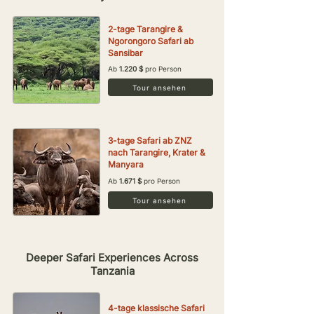
2-tage Tarangire &
Ngorongoro Safari ab
Sansibar
Ab
1.220 $
pro Person
Tour ansehen
3-tage Safari ab ZNZ
nach Tarangire, Krater &
Manyara
Ab
1.671 $
pro Person
Tour ansehen
Deeper Safari Experiences Across
Tanzania
4-tage klassische Safari