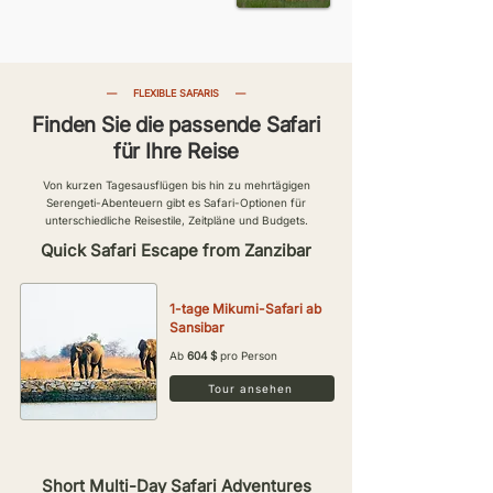
—
FLEXIBLE SAFARIS
—
Finden Sie die passende Safari
für Ihre Reise
Von kurzen Tagesausflügen bis hin zu mehrtägigen
Serengeti-Abenteuern gibt es Safari-Optionen für
unterschiedliche Reisestile, Zeitpläne und Budgets.
Quick Safari Escape from Zanzibar
1-tage Mikumi-Safari ab
Sansibar
Ab
604 $
pro Person
Tour ansehen
Short Multi-Day Safari Adventures