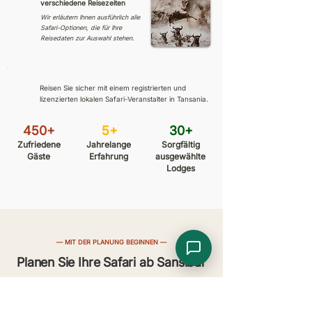
verschiedene Reisezeiten
Wir erläutern Ihnen ausführlich alle
Safari-Optionen, die für Ihre
Reisedaten zur Auswahl stehen.
Reisen Sie sicher mit einem registrierten und
lizenzierten lokalen Safari-Veranstalter in Tansania.
450+
5+
30+
Zufriedene
Jahrelange
Sorgfältig
Gäste
Erfahrung
ausgewählte
Lodges
—
MIT DER PLANUNG BEGINNEN
—
Planen Sie Ihre Safari ab Sansibar
Nennen Sie uns Ihre Reisedaten, die gewünschte Dauer
Ihrer Safari und die Art des Erlebnisses, die Sie suchen –
unser lokales Safari-Team hilft Ihnen bei der Auswahl der