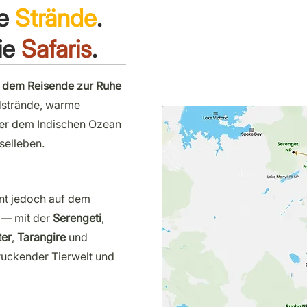
e
Strände
.
ie
Safaris
.
an dem Reisende zur Ruhe
strände, warme
er dem Indischen Ozean
selleben.
nnt jedoch auf dem
 — mit der
Serengeti
,
er
,
Tarangire
und
ruckender Tierwelt und