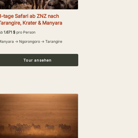
3-tage Safari ab ZNZ nach
Tarangire, Krater & Manyara
Ab
1.671 $
pro Person
Manyara → Ngorongoro → Tarangire
Tour ansehen