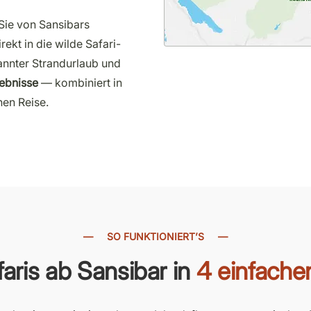
 Sie von Sansibars
rekt in die wilde Safari-
annter Strandurlaub und
lebnisse
— kombiniert in
en Reise.
—
SO FUNKTIONIERT’S
—
faris ab Sansibar in
4 einfache