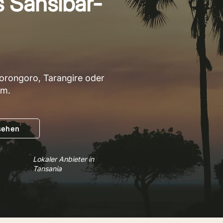
s Sansibar-
gorongoro, Tarangire oder
am.
sehen
Lokaler Anbieter in
Tansania