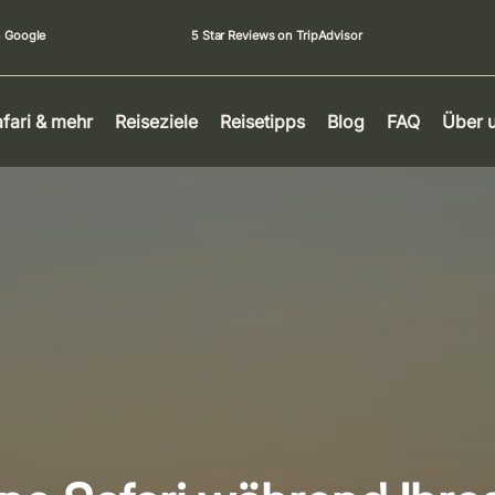
n Google
5 Star Reviews on TripAdvisor
fari & mehr
Reiseziele
Reisetipps
Blog
FAQ
Über 