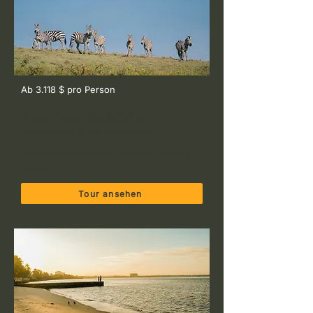
Ab 3.118 $ pro Person
7-tage Tansania-Safari &
Strandurlaub auf Sansibar
Arusha NP, Tarangire NP, Ngorongoro Crater &
Zanzibar
Tour ansehen