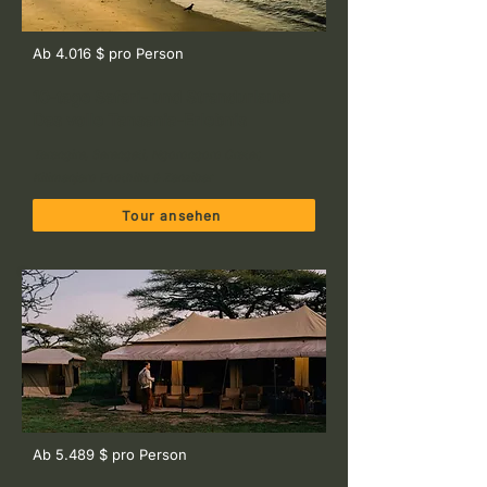
Ab 4.016 $ pro Person
10-tage Safari- und Strandurlaub:
Das volle Tansania-Erlebnis
Tarangire, Serengeti, Ngorongoro Crater,
Kilimanjaro Foothills & Zanzibar
Tour ansehen
Ab 5.489 $ pro Person