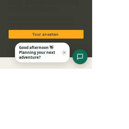
15-tage Safari & Strandurlaub: Das
volle Tansania-Erlebnis
Arusha NP, Lake Manyara NP, Serengeti NP,
Ngorongoro Crater, Tarangire NP & Zanzibar
Tour ansehen
Holen Sie sich Ihr Tansania Safari
Angebot von Sansibar
Planen Sie Ihr perfektes Abenteuer. Wählen Sie ein
schnelles Formular oder einen sofortigen
WhatsApp-Chat
.
Request Your 5-Day Honeymoon 
Safari Quote