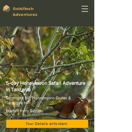
Goldfinch
Adventures
5-day Honeymoon Safari Adventure
in Tanzania
Serengeti NP, Ngorongoro Crater &
Tarangire NP
Startinf from $xcvbn
Tour Details anfordern