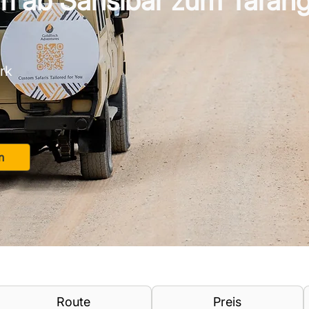
ri ab Sansibar zum Tarang
rk
n
Route
Preis