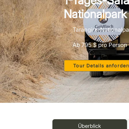
1-Tages-Safa
Nationalpark
Tarangire-Nationalpa
Ab 795 $ pro Person
Tour Details anforder
Überblick