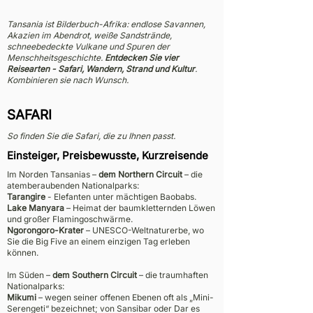
Tansania ist Bilderbuch-Afrika: endlose Savannen,
Akazien im Abendrot, weiße Sandstrände,
schneebedeckte Vulkane und Spuren der
Menschheitsgeschichte.
Entdecken Sie vier
Reisearten - Safari, Wandern, Strand und Kultur
.
Kombinieren sie nach Wunsch.
SAFARI
So finden Sie die Safari, die zu Ihnen passt.
Einsteiger, Preisbewusste, Kurzreisende
Im Norden Tansanias –
dem Northern Circuit
– die
atemberaubenden Nationalparks:
Tarangire
- Elefanten unter mächtigen Baobabs.
Lake Manyara
– Heimat der baumkletternden Löwen
und großer Flamingoschwärme.
Ngorongoro-Krater
– UNESCO-Weltnaturerbe, wo
Sie die Big Five an einem einzigen Tag erleben
können.
Im Süden –
dem Southern Circuit
– die traumhaften
Nationalparks:
Mikumi
– wegen seiner offenen Ebenen oft als „Mini-
Serengeti“ bezeichnet; von Sansibar oder Dar es