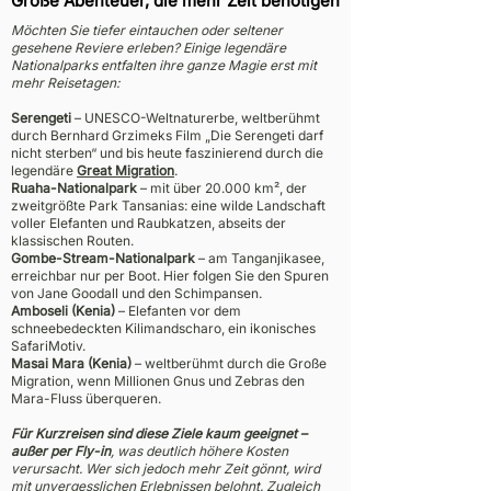
Große Abenteuer, die mehr Zeit benötigen
Möchten Sie tiefer eintauchen oder seltener
gesehene Reviere erleben? Einige legendäre
Nationalparks entfalten ihre ganze Magie erst mit
mehr Reisetagen:
Serengeti
– UNESCO-Weltnaturerbe, weltberühmt
durch Bernhard Grzimeks Film „Die Serengeti darf
nicht sterben“ und bis heute faszinierend durch die
legendäre
Great Migration
.
Ruaha-Nationalpark
– mit über 20.000 km², der
zweitgrößte Park Tansanias: eine wilde Landschaft
voller Elefanten und Raubkatzen, abseits der
klassischen Routen.
Gombe-Stream-Nationalpark
– am Tanganjikasee,
erreichbar nur per Boot. Hier folgen Sie den Spuren
von Jane Goodall und den Schimpansen.
Amboseli (Kenia)
– Elefanten vor dem
schneebedeckten Kilimandscharo, ein ikonisches
SafariMotiv.
Masai Mara (Kenia)
– weltberühmt durch die Große
Migration, wenn Millionen Gnus und Zebras den
Mara-Fluss überqueren.
Für Kurzreisen sind diese Ziele kaum geeignet –
außer per Fly-in
, was deutlich höhere Kosten
verursacht. Wer sich jedoch mehr Zeit gönnt, wird
mit unvergesslichen Erlebnissen belohnt. Zugleich