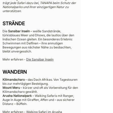
trägt jede Safari dazu bei, TANAPA beim Schutz der
Nationalparks und ihrer einzigartigen Natur zu
unterstützen.
STRÄNDE
Die
Sansibar Inseln
– weiße Sandstrände,
türkisblaues Meer und Dhows, die lautlos über den
Indischen Ozean gleiten. Ein besonderes Erlebnis:
Schwimmen mit Delfinen – ihre anmutigen
Bewegungen aus nächster Nähe zu beobachten,
bleibt unvergesslich.
Mehr erfahren -
Die Sansibar Inseln
WANDERN
Kilimandscharo
– das Dach Afrikas. Von Tagestouren
bis zur mehrtägigen Besteigung.
Mount Meru
– kürzer und oft als Vorbereitung für den
Kilimandscharo gewählt.
Arusha Nationalpark
– Walking Safaris mit Ranger,
Auge in Auge mit Giraffen, Affen und – aus sicherer
Distanz – Büffeln.
Mehr erfahren -
Walking Safari im Arusha