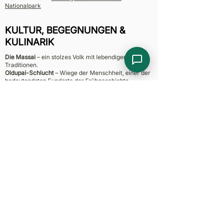
Nationalpark
KULTUR, BEGEGNUNGEN &
KULINARIK
Die Massai
– ein stolzes Volk mit lebendigen
Traditionen.
Oldupai-Schlucht
– Wiege der Menschheit, einer der
bedeutendsten Fundorte der Frühgeschichte.
Arusha
– Märkte, Kochkurse & Kulinarik
Auf den Märkten und in den Restaurants mischt sich
Tansanias Vielfalt auf dem Teller: Ugali mit
herzhaften Schmorgerichten, frischer Fisch aus dem
Victoria See, tropische Früchte von den Ständen und
Plantagen. Auch der Kaffee vom Kilimandscharo und
aus den Höhenlagen des Ngorongoro-Kraters duftet
unvergleichlich – viele Lodges auf Plantagen rösten
ihn frisch. Sansibar begeistert zusätzlich mit seiner
Gewürzvielfalt, die Küche und Kultur gleichermaßen
prägt. Wussten Sie, dass Tansania sogar eigenen
Wein aus Dodoma produziert? … Und zu den
Fleischgerichten passt ein kühles, lokal gebrautes
Bier – viele Brauereien rund um Arusha sorgen für
authentischen Genuss