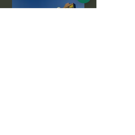
Haben Sie Fragen zu
diesem Kilimandscharo-
Wanderabenteuer?
Kontaktieren Sie uns noch heute,
wenn Sie an dieser Kili-Wandertour
interessiert sind und mehr erfahren
möchten. Einer unserer netten
Experten wird Ihnen gerne alle