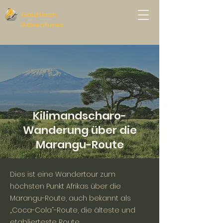
Goldfinch
Adventures
Kilimandscharo-
Wanderung über die
Marangu-Route
Dies ist eine Wandertour zum
höchsten Punkt Afrikas über die
Marangu-Route, auch bekannt als
„Coca-Cola“-Route, die älteste und
etablierteste Route.