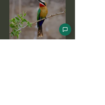
Haben Sie Fragen zu
diesem Safari-
Abenteuer?
Kontaktieren Sie uns noch heute,
wenn Sie an dieser Safari-Tour
interessiert sind und mehr erfahren
möchten. Einer unserer netten
Experten steht Ihnen jederzeit zur