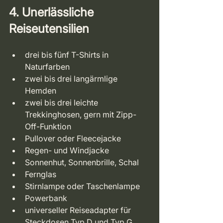
4. Unerlässliche 
Reiseutensilien
drei bis fünf T-Shirts in 
Naturfarben
zwei bis drei langärmlige 
Hemden
zwei bis drei leichte 
Trekkinghosen, gern mit Zipp-
Off-Funktion
Pullover oder Fleecejacke
Regen- und Windjacke
Sonnenhut, Sonnenbrille, Schal
Fernglas
Stirnlampe oder Taschenlampe
Powerbank
universeller Reiseadapter für 
Steckdosen Typ D und Typ G