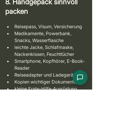
8. Handgepäck sinnvoll 
packen
Reisepass, Visum, Versicherung
Medikamente, Powerbank, 
Snacks, Wasserflasche
leichte Jacke, Schlafmaske, 
Nackenkissen, Feuchttücher
Smartphone, Kopfhörer, E-Book-
Reader
Reiseadapter und Ladegeräte
Kopien wichtiger Dokumente
kleine Erste-Hilfe-Ausrüstung
9. Technik für Safari-
Momente