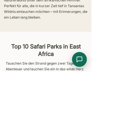
Naturerlebnis unter dem afrikanischen Himmel.
Perfekt für alle, die in kurzer Zeit tief in Tansanias
Wildnis eintauchen möchten – mit Erinnerungen, die
ein Leben lang bleiben.
Top 10 Safari Parks in East
Africa
Tauschen Sie den Strand gegen zwei Tage voller
Abenteuer und tauchen Sie ein in das wilde Herz
Tansanias. Erkunden Sie den Tarangire-
Nationalpark mit seinen großen Elefantenherden
und uralten Baobab-Bäumen sowie den
atemberaubenden Ngorongoro-Krater mit seiner
einzigartigen Artenvielfalt. Diese Reise verspricht
spannende Pirschfahrten, weite
Savannenlandschaften und ein intensives
Naturerlebnis unter dem afrikanischen Himmel.
Perfekt für alle, die in kurzer Zeit tief in Tansanias
Wildnis eintauchen möchten – mit Erinnerungen,