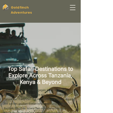
Goldfinch
Adventures
Top Safari Destinations to
Explore Across Tanzania,
Kenya & Beyond
Tauschen Sie den Strand gegen zwei Tage voller
Abenteuer und tauchen Sie ein in das wilde Herz
Tansanias. Erkunden Sie den Tarangire-Nationalpark
mit seinen großen Elefantenherden und uralten
Baobab-Bäumen sowie den atemberaubenden
Ngorongoro-Krater mit seiner einzigartigen