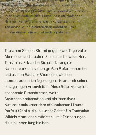
Artenvielfalt. Diese Reise verspricht spannende
Pirschfahrten, weite Savannenlandschaften und ein
intensives Naturerlebnis unter dem afrikanischen
Himmel. Perfekt für alle, die in kurzer Zeit tief in
Tansanias Wildnis eintauchen möchten – mit
Erinnerungen, die ein Leben lang bleiben.
Tauschen Sie den Strand gegen zwei Tage voller
Abenteuer und tauchen Sie ein in das wilde Herz
Tansanias. Erkunden Sie den Tarangire-
Nationalpark mit seinen großen Elefantenherden
und uralten Baobab-Bäumen sowie den
atemberaubenden Ngorongoro-Krater mit seiner
einzigartigen Artenvielfalt. Diese Reise verspricht
spannende Pirschfahrten, weite
Savannenlandschaften und ein intensives
Naturerlebnis unter dem afrikanischen Himmel.
Perfekt für alle, die in kurzer Zeit tief in Tansanias
Wildnis eintauchen möchten – mit Erinnerungen,
die ein Leben lang bleiben.