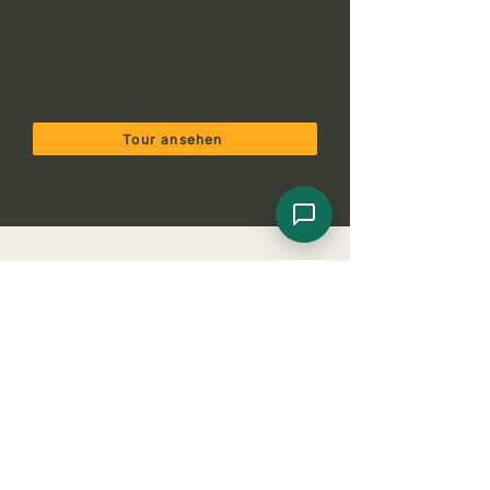
15-tage Safari & Strandurlaub: Das
volle Tansania-Erlebnis
Arusha NP, Lake Manyara NP, Serengeti NP,
Ngorongoro Crater, Tarangire NP & Zanzibar
Tour ansehen
Holen Sie sich Ihr Tansania Safari
Angebot von Sansibar
Planen Sie Ihr perfektes Abenteuer. Wählen Sie ein
schnelles Formular oder einen sofortigen
WhatsApp-Chat
.
Request Your 10-Day Honeymoon 
Safari Quote