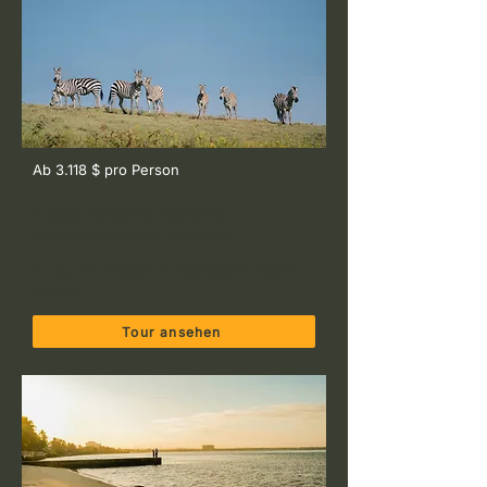
Ab 3.118 $ pro Person
7-tage Tansania-Safari &
Strandurlaub auf Sansibar
Arusha NP, Tarangire NP, Ngorongoro Crater &
Zanzibar
Tour ansehen