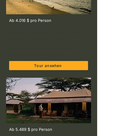
Ab 4.016 $ pro Person
10-tage Safari- und Strandurlaub:
Das volle Tansania-Erlebnis
Tarangire, Serengeti, Ngorongoro Crater,
Kilimanjaro Foothills & Zanzibar
Tour ansehen
Ab 5.489 $ pro Person