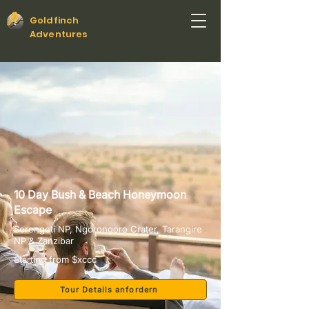
Goldfinch
Adventures
10 Day Bush & Beach Honeymoon
Escape
Serengeti NP, Ngorongoro Crater, Tarangire
NP & Zanzibar
Starting from $xccc
Tour Details anfordern